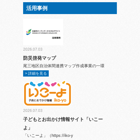
活用事例
2026.07.03
防災啓発マップ
尾三地区自治体間連携マップ作成事業の一環
> 詳細を見る
2026.07.03
子どもとお出かけ情報サイト「いこー
よ」
「いこーよ」（https://iko-y