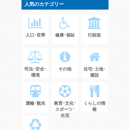
人気のカテゴリー
人口･世帯
健康･福祉
行財政
司法･安全･
その他
住宅･土地･
環境
建設
運輸･観光
教育･文化･
くらしの情
スポーツ･
報
生活