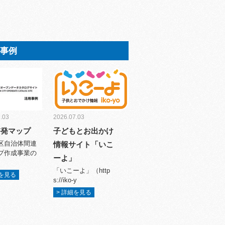
用事例
.03
2026.07.03
啓発マップ
子どもとお出かけ
区自治体間連
情報サイト「いこ
プ作成事業の
ーよ」
「いこーよ」（http
細を見る
s://iko-y
> 詳細を見る