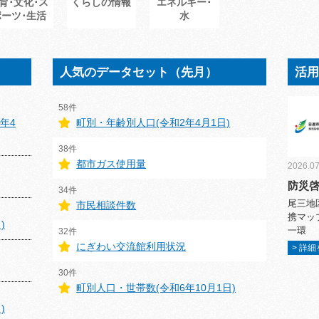
育･文化･ス
くらしの情報
エネルギー･
ポーツ･生活
水
人気のデータセット（先月）
活
58件
年4
町別・年齢別人口(令和2年4月1日)
38件
都市ガス使用量
2026.07
防災
34件
尾三地
市民相談件数
携マッ
)
一環
32件
にぎわい交流館利用状況
> 詳
30件
町別人口・世帯数(令和6年10月1日)
)