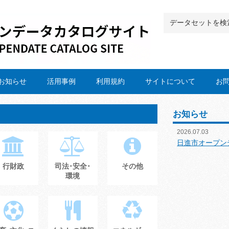
お知らせ
活用事例
利用規約
サイトについて
お
お知らせ
2026.07.03
日進市オープン
行財政
司法･安全･
その他
環境