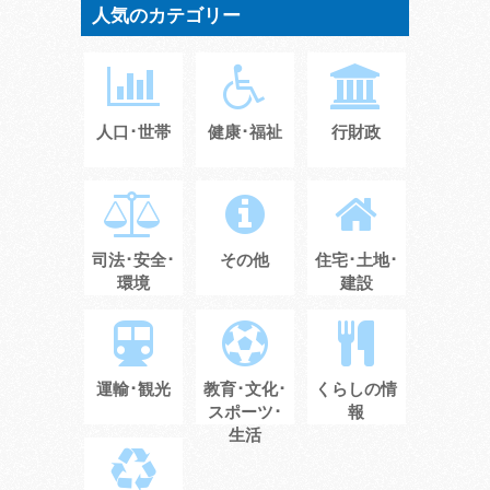
人気のカテゴリー
人口･世帯
健康･福祉
行財政
司法･安全･
その他
住宅･土地･
環境
建設
運輸･観光
教育･文化･
くらしの情
スポーツ･
報
生活