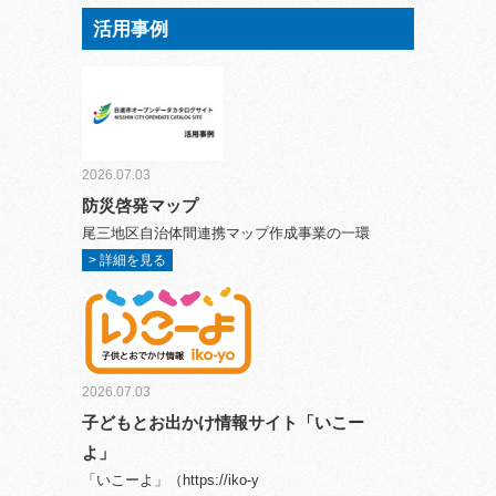
活用事例
2026.07.03
防災啓発マップ
尾三地区自治体間連携マップ作成事業の一環
> 詳細を見る
2026.07.03
子どもとお出かけ情報サイト「いこー
よ」
「いこーよ」（https://iko-y