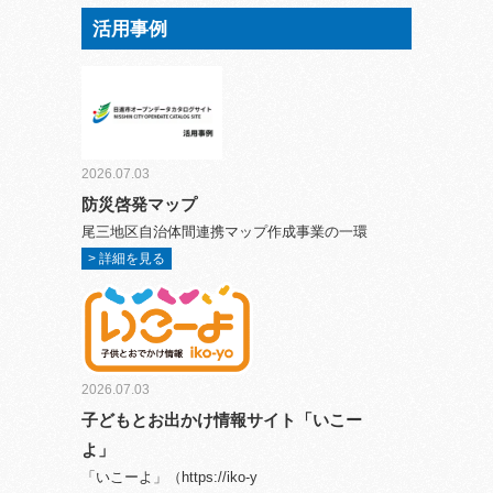
活用事例
2026.07.03
防災啓発マップ
尾三地区自治体間連携マップ作成事業の一環
> 詳細を見る
2026.07.03
子どもとお出かけ情報サイト「いこー
よ」
「いこーよ」（https://iko-y