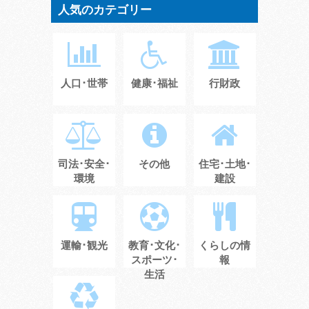
人気のカテゴリー
人口･世帯
健康･福祉
行財政
司法･安全･
その他
住宅･土地･
環境
建設
運輸･観光
教育･文化･
くらしの情
スポーツ･
報
生活