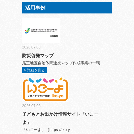
活用事例
2026.07.03
防災啓発マップ
尾三地区自治体間連携マップ作成事業の一環
> 詳細を見る
2026.07.03
子どもとお出かけ情報サイト「いこー
よ」
「いこーよ」（https://iko-y