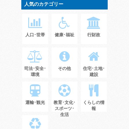
人気のカテゴリー
人口･世帯
健康･福祉
行財政
司法･安全･
その他
住宅･土地･
環境
建設
運輸･観光
教育･文化･
くらしの情
スポーツ･
報
生活