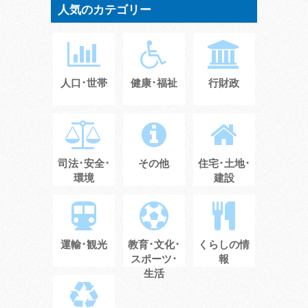
人気のカテゴリー
人口･世帯
健康･福祉
行財政
司法･安全･
その他
住宅･土地･
環境
建設
運輸･観光
教育･文化･
くらしの情
スポーツ･
報
生活