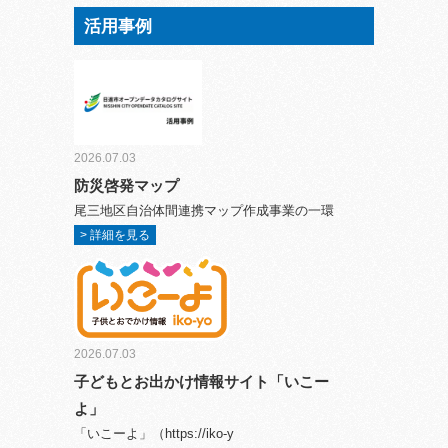
活用事例
2026.07.03
防災啓発マップ
尾三地区自治体間連携マップ作成事業の一環
> 詳細を見る
2026.07.03
子どもとお出かけ情報サイト「いこー
よ」
「いこーよ」（https://iko-y