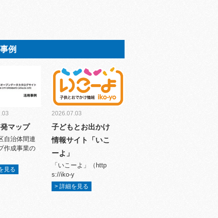
用事例
.03
2026.07.03
啓発マップ
子どもとお出かけ
区自治体間連
情報サイト「いこ
プ作成事業の
ーよ」
「いこーよ」（http
細を見る
s://iko-y
> 詳細を見る