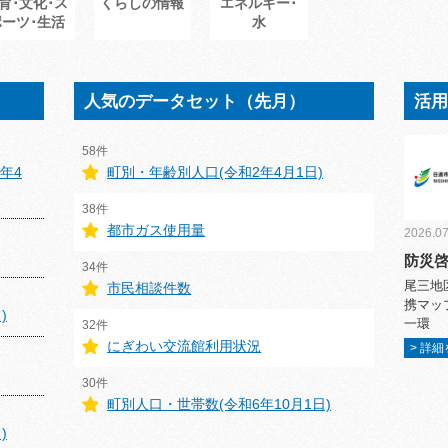
育･文化･ス
くらしの情報
エネルギー･
ポーツ･生活
水
人気のデータセット（先月）
活
58件
年4
町別・年齢別人口(令和2年4月1日)
38件
都市ガス使用量
2026.07
防災
34件
尾三地
市民相談件数
携マッ
)
一環
32件
にぎわい交流館利用状況
> 詳
30件
町別人口・世帯数(令和6年10月1日)
)