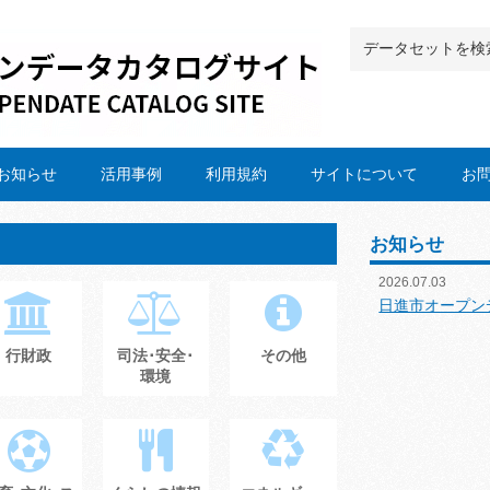
お知らせ
活用事例
利用規約
サイトについて
お
お知らせ
2026.07.03
日進市オープン
行財政
司法･安全･
その他
環境