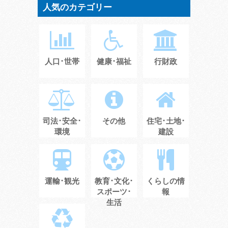
人気のカテゴリー
人口･世帯
健康･福祉
行財政
司法･安全･
その他
住宅･土地･
環境
建設
運輸･観光
教育･文化･
くらしの情
スポーツ･
報
生活