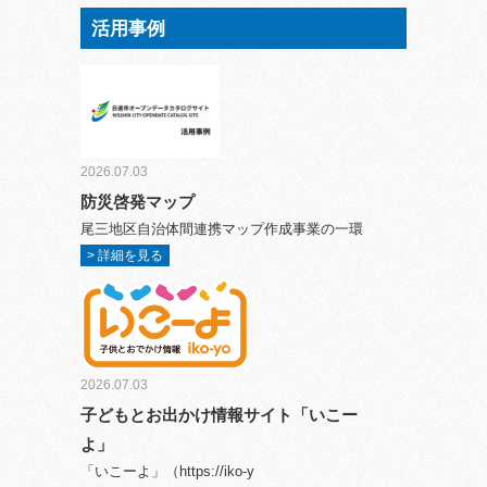
活用事例
2026.07.03
防災啓発マップ
尾三地区自治体間連携マップ作成事業の一環
> 詳細を見る
2026.07.03
子どもとお出かけ情報サイト「いこー
よ」
「いこーよ」（https://iko-y