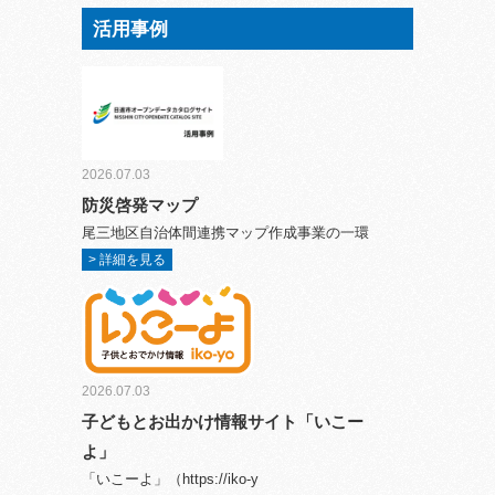
活用事例
2026.07.03
防災啓発マップ
尾三地区自治体間連携マップ作成事業の一環
> 詳細を見る
2026.07.03
子どもとお出かけ情報サイト「いこー
よ」
「いこーよ」（https://iko-y