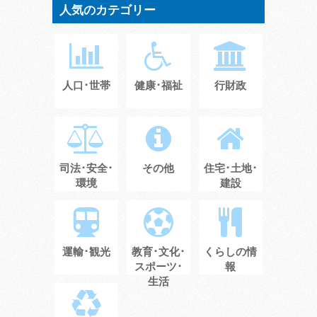
人気のカテゴリー
人口･世帯
健康･福祉
行財政
司法･安全･
その他
住宅･土地･
環境
建設
運輸･観光
教育･文化･
くらしの情
スポーツ･
報
生活