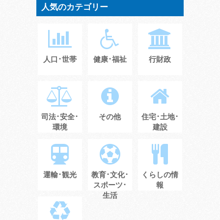
人気のカテゴリー
人口･世帯
健康･福祉
行財政
司法･安全･
その他
住宅･土地･
環境
建設
運輸･観光
教育･文化･
くらしの情
スポーツ･
報
生活