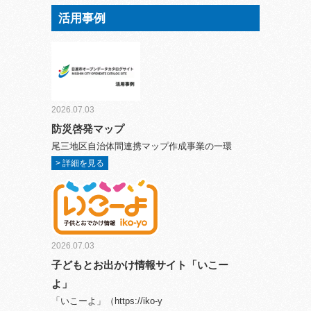
活用事例
2026.07.03
防災啓発マップ
尾三地区自治体間連携マップ作成事業の一環
> 詳細を見る
2026.07.03
子どもとお出かけ情報サイト「いこー
よ」
「いこーよ」（https://iko-y