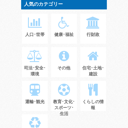
人気のカテゴリー
人口･世帯
健康･福祉
行財政
司法･安全･
その他
住宅･土地･
環境
建設
運輸･観光
教育･文化･
くらしの情
スポーツ･
報
生活