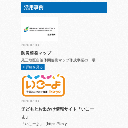
活用事例
2026.07.03
防災啓発マップ
尾三地区自治体間連携マップ作成事業の一環
> 詳細を見る
2026.07.03
子どもとお出かけ情報サイト「いこー
よ」
「いこーよ」（https://iko-y