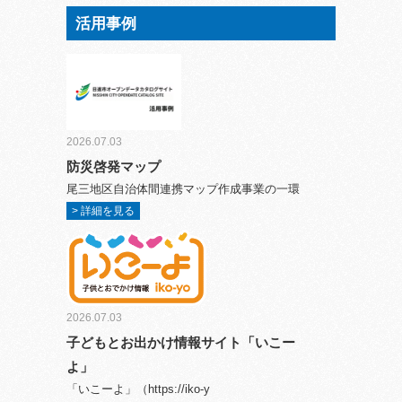
活用事例
2026.07.03
防災啓発マップ
尾三地区自治体間連携マップ作成事業の一環
> 詳細を見る
2026.07.03
子どもとお出かけ情報サイト「いこー
よ」
「いこーよ」（https://iko-y