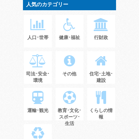
人気のカテゴリー
人口･世帯
健康･福祉
行財政
司法･安全･
その他
住宅･土地･
環境
建設
運輸･観光
教育･文化･
くらしの情
スポーツ･
報
生活