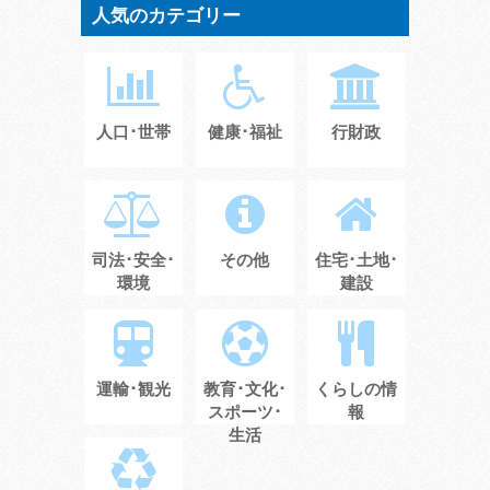
人気のカテゴリー
人口･世帯
健康･福祉
行財政
司法･安全･
その他
住宅･土地･
環境
建設
運輸･観光
教育･文化･
くらしの情
スポーツ･
報
生活