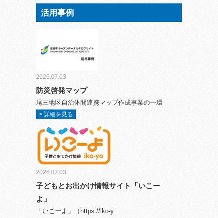
活用事例
2026.07.03
防災啓発マップ
尾三地区自治体間連携マップ作成事業の一環
> 詳細を見る
2026.07.03
子どもとお出かけ情報サイト「いこー
よ」
「いこーよ」（https://iko-y