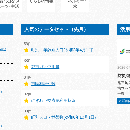
育･文化･ス
くらしの情報
エネルギー･
ポーツ･生活
水
人気のデータセット（先月）
活
58件
年4
町別・年齢別人口(令和2年4月1日)
38件
都市ガス使用量
2026.07
防災
34件
尾三地
市民相談件数
携マッ
)
一環
32件
にぎわい交流館利用状況
> 詳
30件
町別人口・世帯数(令和6年10月1日)
)