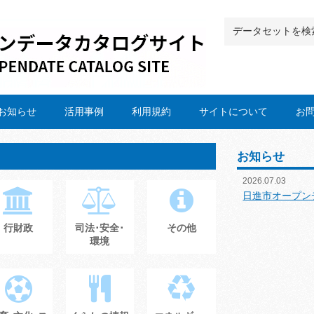
お知らせ
活用事例
利用規約
サイトについて
お
お知らせ
2026.07.03
日進市オープン
行財政
司法･安全･
その他
環境