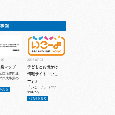
用事例
.03
2026.07.03
啓発マップ
子どもとお出かけ
区自治体間連
情報サイト「いこ
プ作成事業の
ーよ」
「いこーよ」（http
細を見る
s://iko-y
> 詳細を見る