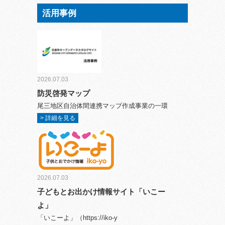
活用事例
2026.07.03
防災啓発マップ
尾三地区自治体間連携マップ作成事業の一環
> 詳細を見る
2026.07.03
子どもとお出かけ情報サイト「いこー
よ」
「いこーよ」（https://iko-y