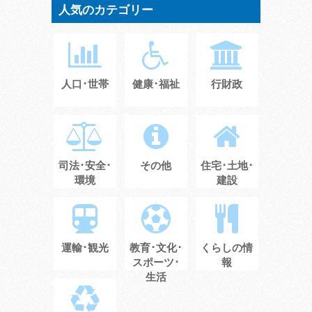
人気のカテゴリー
人口･世帯
健康･福祉
行財政
司法･安全･
その他
住宅･土地･
環境
建設
運輸･観光
教育･文化･
くらしの情
スポーツ･
報
生活