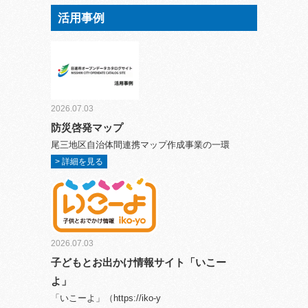
活用事例
2026.07.03
防災啓発マップ
尾三地区自治体間連携マップ作成事業の一環
> 詳細を見る
2026.07.03
子どもとお出かけ情報サイト「いこー
よ」
「いこーよ」（https://iko-y