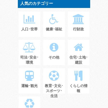
人気のカテゴリー
人口･世帯
健康･福祉
行財政
司法･安全･
その他
住宅･土地･
環境
建設
運輸･観光
教育･文化･
くらしの情
スポーツ･
報
生活