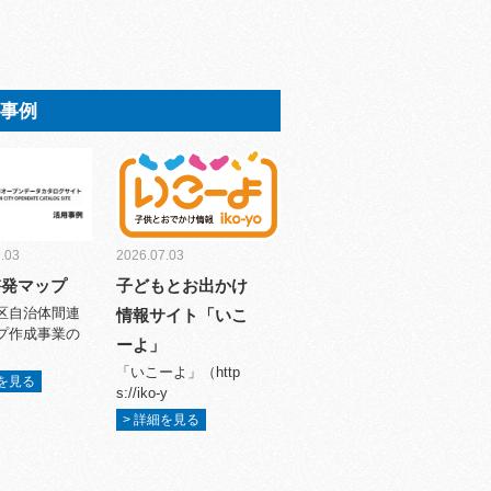
用事例
.03
2026.07.03
啓発マップ
子どもとお出かけ
区自治体間連
情報サイト「いこ
プ作成事業の
ーよ」
「いこーよ」（http
細を見る
s://iko-y
> 詳細を見る