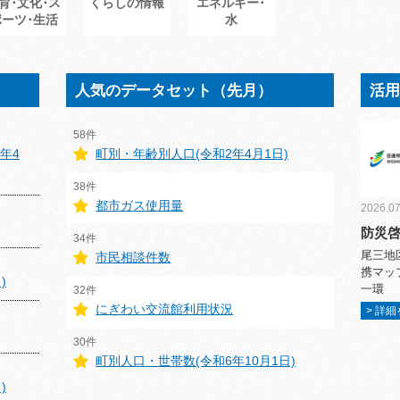
育･文化･ス
くらしの情報
エネルギー･
ポーツ･生活
水
人気のデータセット（先月）
活
58件
年4
町別・年齢別人口(令和2年4月1日)
38件
都市ガス使用量
2026.07
防災
34件
尾三地
市民相談件数
携マッ
)
一環
32件
にぎわい交流館利用状況
> 詳
30件
町別人口・世帯数(令和6年10月1日)
)