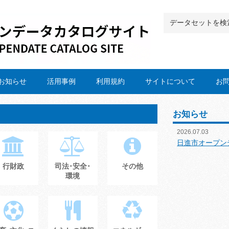
お知らせ
活用事例
利用規約
サイトについて
お
お知らせ
2026.07.03
日進市オープン
行財政
司法･安全･
その他
環境