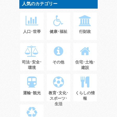
人気のカテゴリー
人口･世帯
健康･福祉
行財政
司法･安全･
その他
住宅･土地･
環境
建設
運輸･観光
教育･文化･
くらしの情
スポーツ･
報
生活