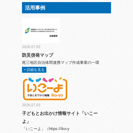
活用事例
2026.07.03
防災啓発マップ
尾三地区自治体間連携マップ作成事業の一環
> 詳細を見る
2026.07.03
子どもとお出かけ情報サイト「いこー
よ」
「いこーよ」（https://iko-y