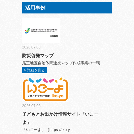
活用事例
2026.07.03
防災啓発マップ
尾三地区自治体間連携マップ作成事業の一環
> 詳細を見る
2026.07.03
子どもとお出かけ情報サイト「いこー
よ」
「いこーよ」（https://iko-y