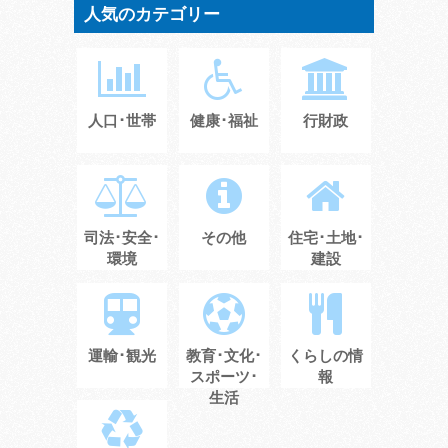
人気のカテゴリー
人口･世帯
健康･福祉
行財政
司法･安全･
その他
住宅･土地･
環境
建設
運輸･観光
教育･文化･
くらしの情
スポーツ･
報
生活