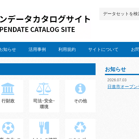
お知らせ
活用事例
利用規約
サイトについて
お
お知らせ
2026.07.03
日進市オープン
行財政
司法･安全･
その他
環境