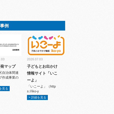
用事例
.03
2026.07.03
啓発マップ
子どもとお出かけ
区自治体間連
情報サイト「いこ
プ作成事業の
ーよ」
「いこーよ」（http
細を見る
s://iko-y
> 詳細を見る