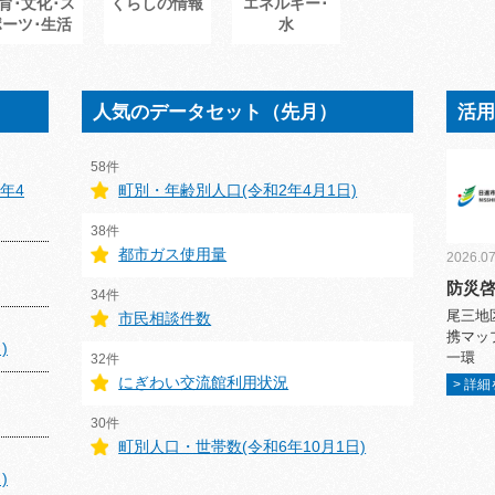
育･文化･ス
くらしの情報
エネルギー･
ポーツ･生活
水
人気のデータセット（先月）
活
58件
年4
町別・年齢別人口(令和2年4月1日)
38件
都市ガス使用量
2026.07
防災
34件
尾三地
市民相談件数
携マッ
)
一環
32件
にぎわい交流館利用状況
> 詳
30件
町別人口・世帯数(令和6年10月1日)
)